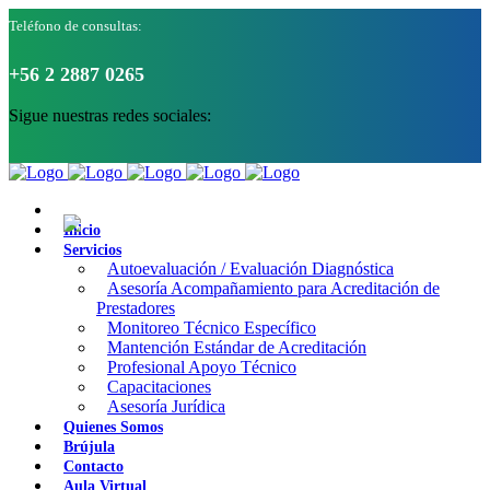
Teléfono de consultas:
+56 2 2887 0265
Sigue nuestras redes sociales:
Inicio
Servicios
Autoevaluación / Evaluación Diagnóstica
Asesoría Acompañamiento para Acreditación de
Prestadores
Monitoreo Técnico Específico
Mantención Estándar de Acreditación
Profesional Apoyo Técnico
Capacitaciones
Asesoría Jurídica
Quienes Somos
Brújula
Contacto
Aula Virtual